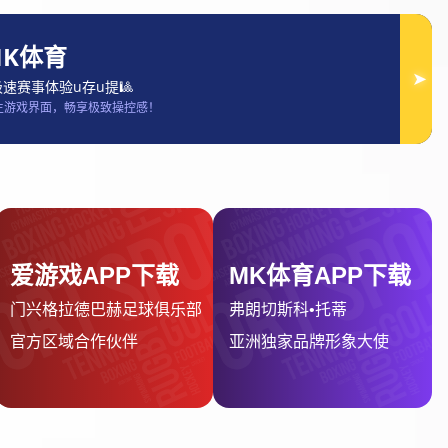
贝林厄姆皇马最新身价估值全面
解析 身价变化原因与未来上涨
空间预测
2026-07-21 18:53:44
老特拉福德扩建蓝图揭秘曼联未
来球场升级计划与城市发展新篇
章
2026-07-20 18:52:46
欧冠高清直播免费入口全新观赛
指南畅享赛事精彩时刻不间断体
验感
2026-07-19 19:58:54
尤文图斯意甲争冠形势再起波澜
新赛季冲击联赛王座前景引关注
热议
2026-07-18 21:12:17