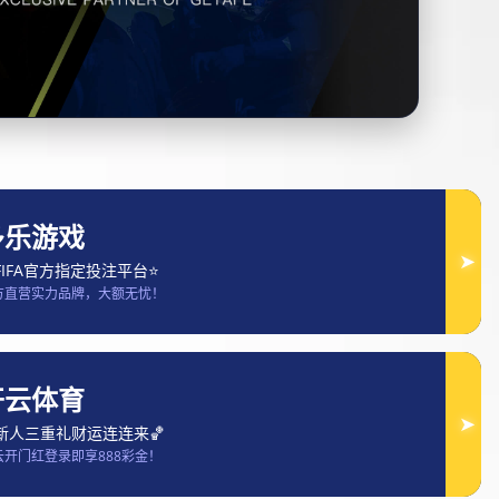
最新资讯
龙珠体育引领精彩赛事资讯打造
全新体育互动体验平台开启未来
运动生活新篇章
2026-07-24 18:53:19
足球零度角破门惊艳全场极限射
门诠释绿茵场上的奇迹时刻风采
传奇
2026-07-23 18:53:29
足球手球犯规最新判罚规则调整
引发争议裁判尺度成为焦点全面
解析
2026-07-22 20:29:19