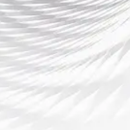
、透明的方式获取世界杯门票，实现梦寐以求的现场观赛体
订阅邮箱
兰体育官方网站
示
态
务
兰体育