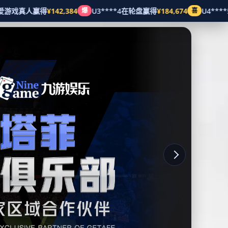
服务
现在预约
米兰体育