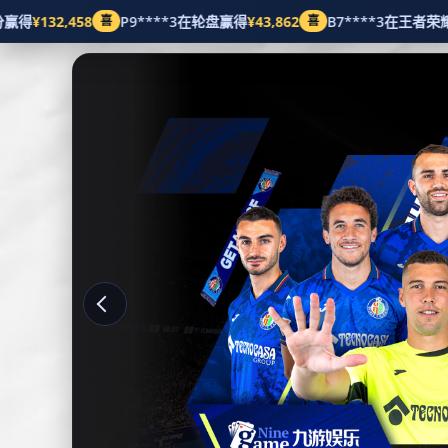
+13594780351
ruffled@msn.com
如何通过官方渠道购买世