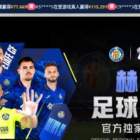
关于米兰体育官方网站
项目展示
公司动态
企业
公司动态
接洽
首页
公司动态
界杯门票并避免常见的购买陷阱