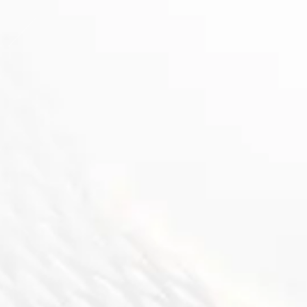
易，以避免银行自动拦截为可疑交易。一些用户就因信用卡被
在支付完成后，应及时保存交易凭证、确认邮件、
ID，应尽早将票据绑定你的个人账户或设备，以
重要的是避免在公共 WiFi 或不安全网络环境
新安全补丁的设备、VPN 加密网络等措施。
米兰体育官方网站
此外，若付款后长时间未收到确认邮件或票据，不要
方渠道（如官网客服、电子邮件、 FIFA 票务支
售后与官方转让制度保障
世界杯官方通常设置官方转售平台（resale portal 
票者在无法观看时转让门票。这一制度是击退黑市