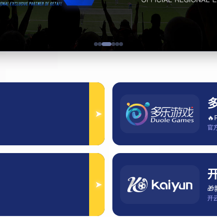
极梦想，而通过官方渠道购买门票既能保证入场资格，也能最
程与注意事项，接着从四个重要维度展开详尽阐述：一是官方
三是支付与票据安全的防护，四是售后与转让制度的保障机
案例或官方说明揭示应对策略。文章最后将购票要点进行归纳
范思路，确保你以正规、安全、合理的方式获取世界杯门票，
世界杯官方通常设立专属票务门户（如 FIFA 官方票务平台
渠道发售，其他非官方平台往往缺乏保障。根据 FIFA 的说
 FIFA 取消无效等。citeturn0search2