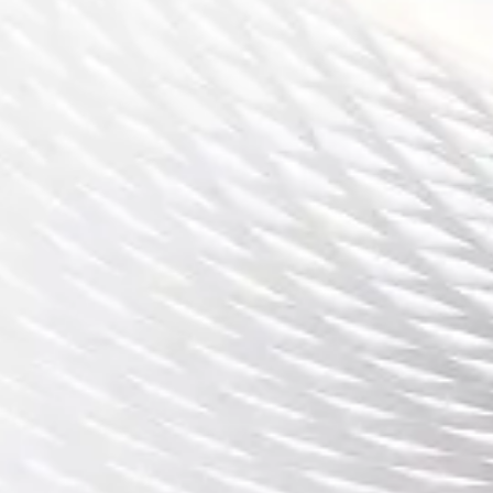
citeturn0search3turn0search4
使用官方转售平台时，票据原始持有人可按面值（
处理交割。这样买家可以放心买到官方支持的票，卖家也能安全退
在转售过程中，要注意平台规定的价格上限、手续
事前某一时间节点关闭转售入口。应及时关注官方
若因票据异常被官方取消或标记为无效票，购票者
于维权。官方在 FAQ 中通常明确说明，非官方渠道购票
此外，在比赛日入场前可能还会进行身份验证，如
（转让买家），在购票前就应确保平台可正确将票
总结：
通过官方渠道购买世界杯门票，首先要识别清晰合法
惑；其次，在购票流程中要熟悉各阶段规则、善用
机会；第三，支付环节要使用官方认可的方式、保
购票成功，也要利用官方转售或变更机制保障自身