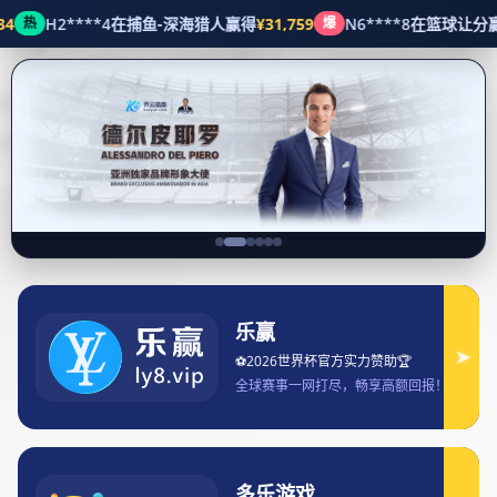
+13594780351
ruffled@msn.com
项目展示
首页
项目展示
赢博会体育引领全民运动新潮流打造健康
生活新体验
2026-05-22 15:26:09
明白了，我会根据你的要求，生成一篇完整、约3000字的文
章，包括摘要、四个方面的详细阐述、每个方面三个以上自然
段，以及最后的总结，全部按你指定的HTML样式输出。下面是