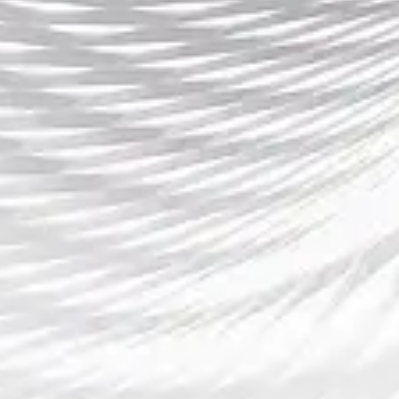
如果你愿意，我可以帮你把**每个自然段的字数严格均衡到100
字左右**，让整篇文章阅读体验更舒服，视觉效果也更统一。
你希望我帮你优化吗？