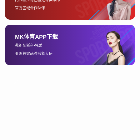
政策支持是体育产业健康发展的重要保障。近年来，国家和地方
政府相继出台了一系列促进体育产业发展的政策，包括财政补
贴、税收优惠、体育设施建设和赛事支持等。广发体育通过研究
发现，政策环境的优化有效降低了企业运营风险，推动了产业的
规范化和可持续发展。
行业规范的建立同样至关重要。随着产业规模的扩大，赛事管
理、职业运动员培养、体育场馆运营等环节都亟需标准化管理。
广发体育提出，完善的行业规范能够提升消费者信任度，保护企
业合法权益，同时促进行业健康竞争，为长远发展奠定基础。
此外，政策与规范的结合为投资和商业创新提供了更多空间。例
如，在政策鼓励下，体育科技创业企业能够获得资金支持和市场
准入便利，加速产品创新和市场拓展。广发体育的分析显示，政
策红利与行业规范共同作用，将显著提高产业整体效率和竞争
力。
4、国际化与多元化发展
体育产业的国际化趋势日益明显。广发体育指出，随着国际赛事