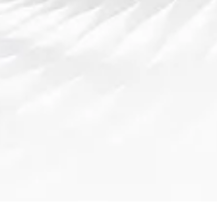
最新资讯
龙珠体育引领精彩赛事资讯打造全新体
育互动体验平台开启未来运动生活新篇
章
2026-07-24 18:53:19
足球零度角破门惊艳全场极限射门诠释
绿茵场上的奇迹时刻风采传奇
2026-07-23 18:53:29
足球手球犯规最新判罚规则调整引发争
议裁判尺度成为焦点全面解析
2026-07-22 20:29:19
贝林厄姆皇马最新身价估值全面解析
身价变化原因与未来上涨空间预测
2026-07-21 18:53:44