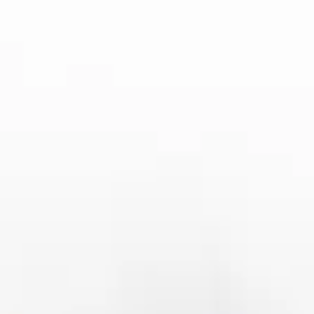
和体育品牌的引入，国内市场与全球市场的互动愈发紧密。国际
化不仅带来高水平赛事资源，也促进了体育文化交流和产业标准
的提升，为国内企业开拓海外市场提供了契机。
多元化发展是体育产业保持活力的重要策略。除了传统竞技体
育，健康运动、电子竞技、极限运动及体育旅游等新兴领域正在
快速崛起。广发体育通过案例分析发现，这些新领域不仅满足不
同年龄层次的消费需求，也拓展了产业盈利模式，增强了整体抗
风险能力。
同时，国际化与多元化的结合能够提升品牌价值和产业竞争力。
广发体育认为，通过引入国际先进管理经验和技术手段，并结合
本土市场需求，企业可以实现差异化发展，形成独特的竞争优
势。这为企业在全球化背景下的长期发展提供了坚实基础。
总结：
总体来看，广发体育对体育产业的全面解析显示，市场规模不断
扩大、经济效益显著提升，技术创新和数字化转型带来新的发展
动力，政策环境与行业规范为企业提供坚实保障，而国际化与多