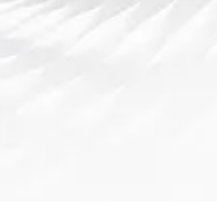
中超联赛直播精彩呈现实时赛况分析与
球队动态全方位关注焦点
2026-07-16 16:05:15
顺发体育引领行业发展打造专业赛事服
务与运动新体验开启未来篇章
2026-07-14 09:38:49
金沙娱乐场全新娱乐体验指南带你探索
精彩休闲生活方式开启更多欢乐时光
2026-07-14 07:34:15
足球推介专家解析热门赛事走势精选球
队胜负方向与精彩看点前景
2026-07-14 05:29:11
葡京娱乐场引领娱乐新潮流探秘多元精