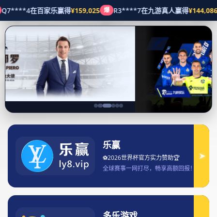
+13594780351
ruffled@msn.com
项目展示
首页
项目展示
以云博体育为核心打造全新数字体育生态
引领未来运动娱乐体验升级
2026-06-22 22:25:32
本文以entity["company","云博体育","数字体育平台"]为核心，
系统阐述其在数字体育生态构建中的战略布局与创新实践，全面
解析其如何通过技术驱动、内容融合、生态协同与体验升级，推