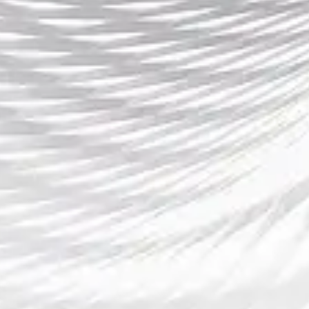
议裁判尺度成为焦点全面解析
2026-07-22 20:29:19
贝林厄姆皇马最新身价估值全面解析
身价变化原因与未来上涨空间预测
2026-07-21 18:53:44
老特拉福德扩建蓝图揭秘曼联未来球场
升级计划与城市发展新篇章
2026-07-20 18:52:46
欧冠高清直播免费入口全新观赛指南畅
享赛事精彩时刻不间断体验感
2026-07-19 19:58:54
尤文图斯意甲争冠形势再起波澜新赛季
冲击联赛王座前景引关注热议
2026-07-18 21:12:17