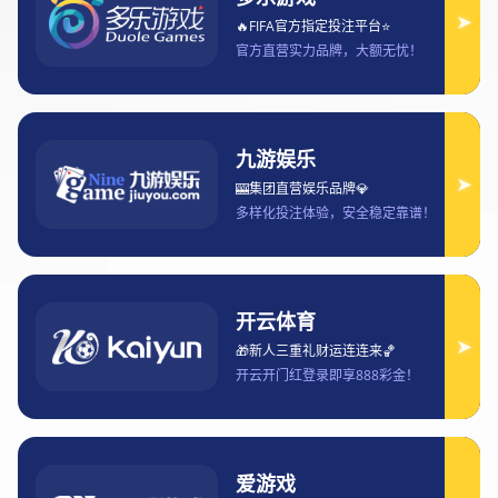
动运动娱乐产业迈向智能化与沉浸式发展的新阶段。随着数字经
济与体育产业深度融合，云博体育正以平台化思维重塑体育消费
模式，通过赛事数字化、用户交互升级以及智能分析体系的构
建，打造覆盖“内容—服务—体验—商业”的全链路生态体系。本文
将从数字平台架构、赛事内容生态、智能技术驱动、用户体验升
级四个维度展开深入分析，探讨其在未来运动娱乐领域的引领价
值与发展潜力。
数字平台架构
entity["company","云博体育","数字体育平台"]在数字平台架构
层面构建了高度模块化与可扩展的技术底座，通过云计算与分布
式系统实现多终端数据协同，使体育内容能够在不同场景中无缝
流转。这种架构不仅提升了系统稳定性，也为海量用户并发访问
提供了坚实支撑。
在整体设计上，平台以数据中台为核心，将赛事数据、用户行为
数据以及内容生产数据进行统一管理，从而实现数据资产的高效
利用。这种结构使平台具备更强的决策支持能力，并为后续智能
推荐与精准运营奠定基础。