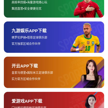
此外，云博体育还构建了赛事IP孵化机制，通过长期运营与品牌
塑造，将优质赛事逐步打造为具有商业价值与文化影响力的体育
IP，进一步增强平台在行业中的竞争力与影响力。
智能技术驱动